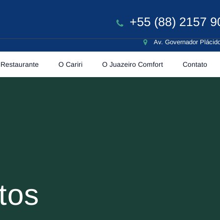
+55 (88) 2157 9
Av. Governador Plácido
Restaurante
O Cariri
O Juazeiro Comfort
Contato
tos