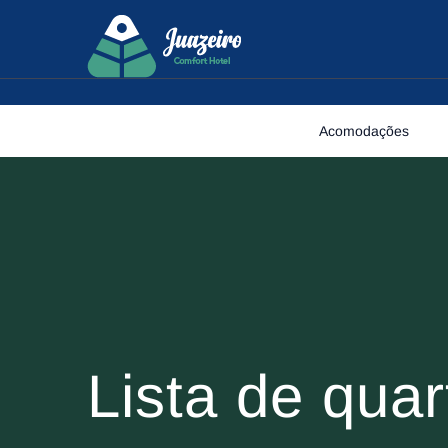
Skip to content
Acomodações
Lista de quar