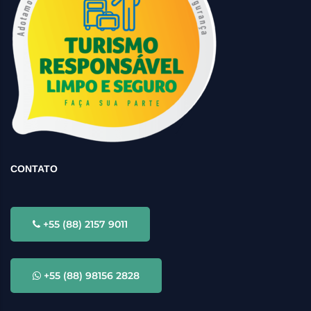
CONTATO
+55 (88) 2157 9011
+55 (88) 98156 2828