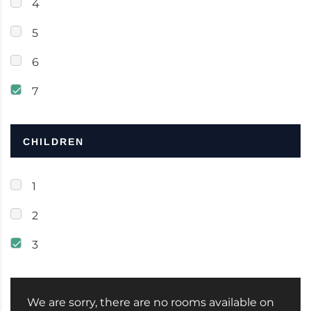
4
5
6
7
CHILDREN
1
2
3
We are sorry, there are no rooms available on