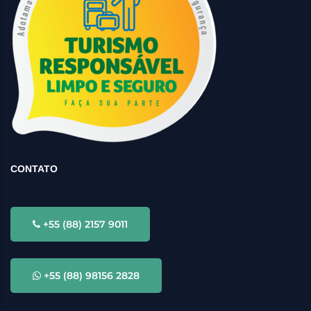
CONTATO
+55 (88) 2157 9011
+55 (88) 98156 2828