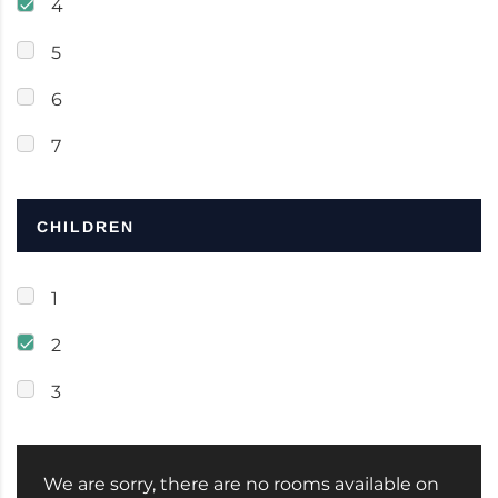
4
5
6
7
CHILDREN
1
2
3
We are sorry, there are no rooms available on