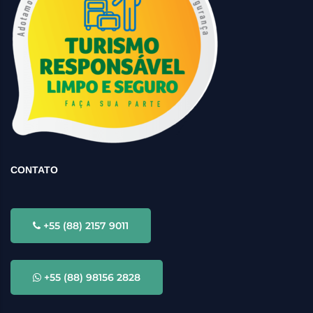
CONTATO
+55 (88) 2157 9011
+55 (88) 98156 2828