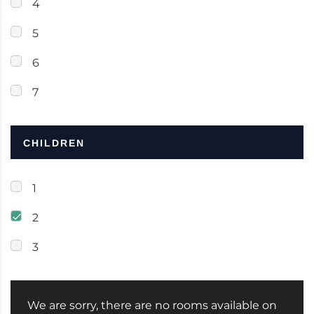
4
5
6
7
CHILDREN
1
2
3
We are sorry, there are no rooms available on