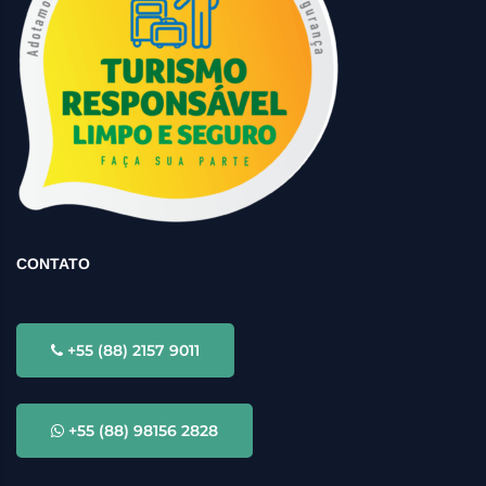
CONTATO
+55 (88) 2157 9011
+55 (88) 98156 2828