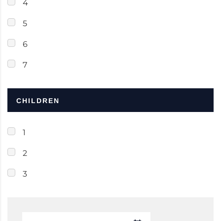
4
5
6
7
CHILDREN
1
2
3