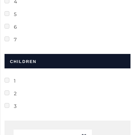
4
5
6
7
CHILDREN
1
2
3