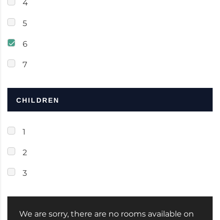
4
5
6
7
CHILDREN
1
2
3
We are sorry, there are no rooms available on