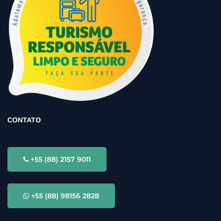
CONTATO
+55 (88) 2157 9011
+55 (88) 98156 2828