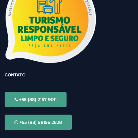
CONTATO
+55 (88) 2157 9011
+55 (88) 98156 2828