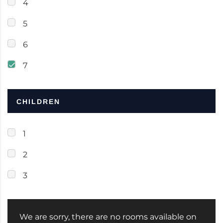
4
5
6
7
CHILDREN
1
2
3
We are sorry, there are no rooms available on