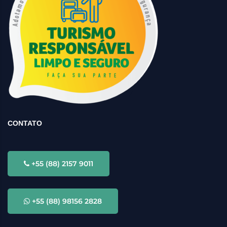
CONTATO
+55 (88) 2157 9011
+55 (88) 98156 2828