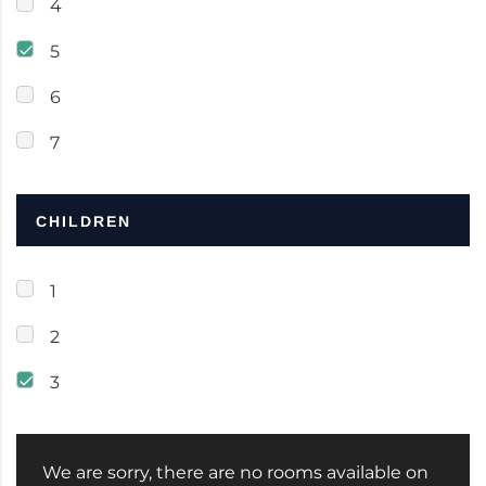
4
5
6
7
CHILDREN
1
2
3
We are sorry, there are no rooms available on