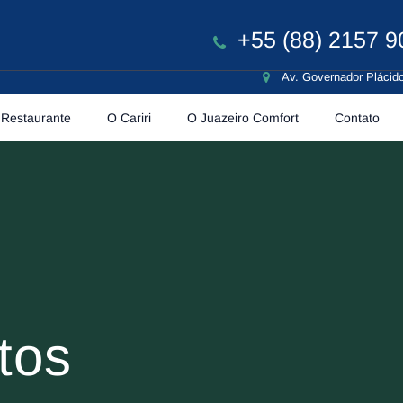
+55 (88) 2157 9
Av. Governador Plácido
Restaurante
O Cariri
O Juazeiro Comfort
Contato
tos