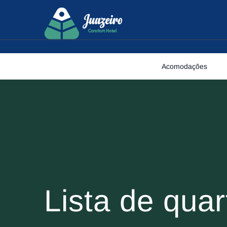
Skip to content
Acomodações
Lista de quar