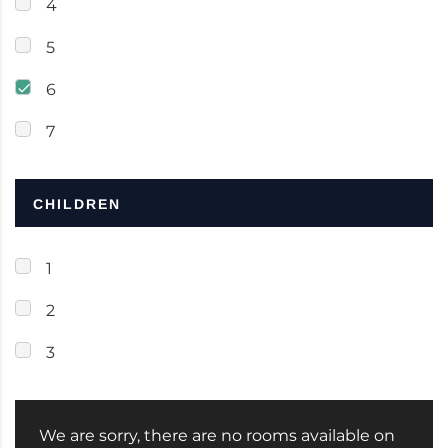
4
5
6
7
CHILDREN
1
2
3
We are sorry, there are no rooms available on