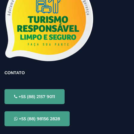
CONTATO
+55 (88) 2157 9011
+55 (88) 98156 2828