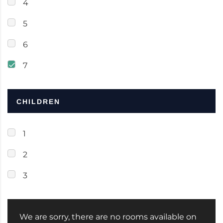
4
5
6
7
CHILDREN
1
2
3
We are sorry, there are no rooms available on