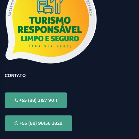
CONTATO
+55 (88) 2157 9011
+55 (88) 98156 2828