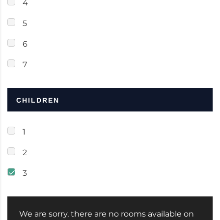
4
5
6
7
CHILDREN
1
2
3
We are sorry, there are no rooms available on