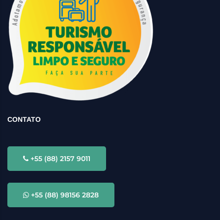
CONTATO
+55 (88) 2157 9011
+55 (88) 98156 2828