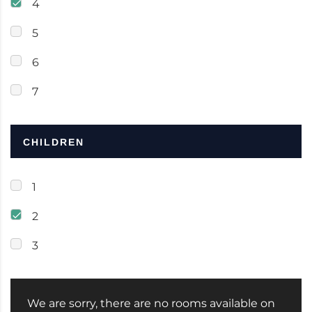
4
5
6
7
CHILDREN
1
2
3
We are sorry, there are no rooms available on