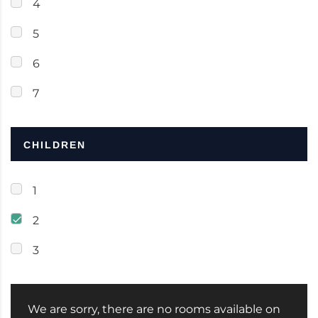
4
5
6
7
CHILDREN
1
2
3
We are sorry, there are no rooms available on