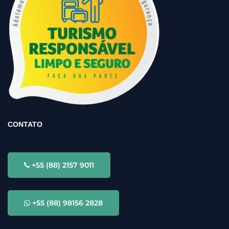
CONTATO
+55 (88) 2157 9011
+55 (88) 98156 2828