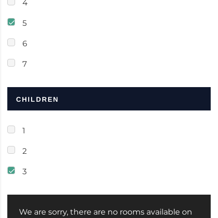
4
5
6
7
CHILDREN
1
2
3
We are sorry, there are no rooms available on