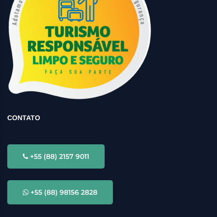
CONTATO
+55 (88) 2157 9011
+55 (88) 98156 2828