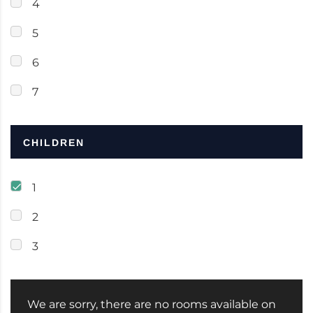
4
5
6
7
CHILDREN
1
2
3
We are sorry, there are no rooms available on