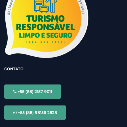
CONTATO
+55 (88) 2157 9011
+55 (88) 98156 2828