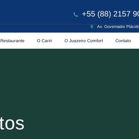
+55 (88) 2157 9
Av. Governador Plácido
Restaurante
O Cariri
O Juazeiro Comfort
Contato
tos