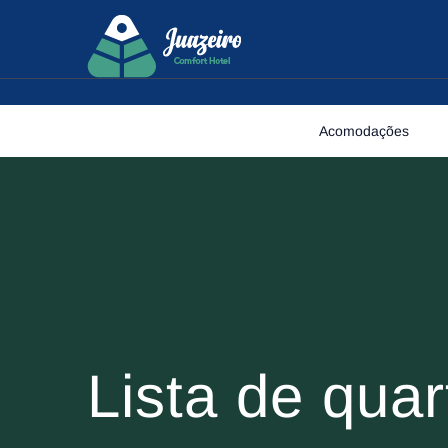
Skip to content
Acomodações
Lista de quar