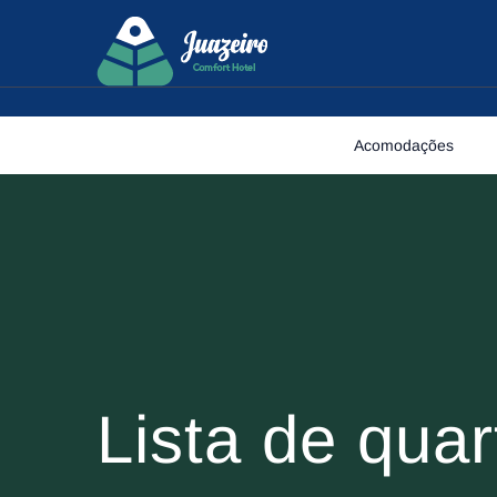
Skip to content
Acomodações
Lista de quar