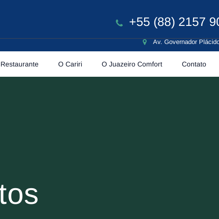
+55 (88) 2157 9
Av. Governador Plácido
Restaurante
O Cariri
O Juazeiro Comfort
Contato
tos