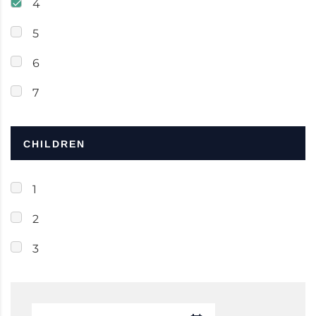
4
5
6
7
CHILDREN
1
2
3