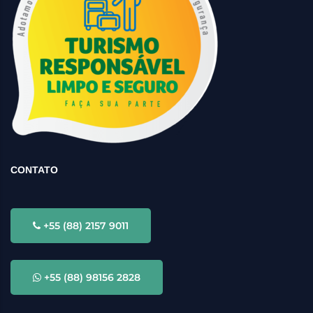
CONTATO
+55 (88) 2157 9011
+55 (88) 98156 2828