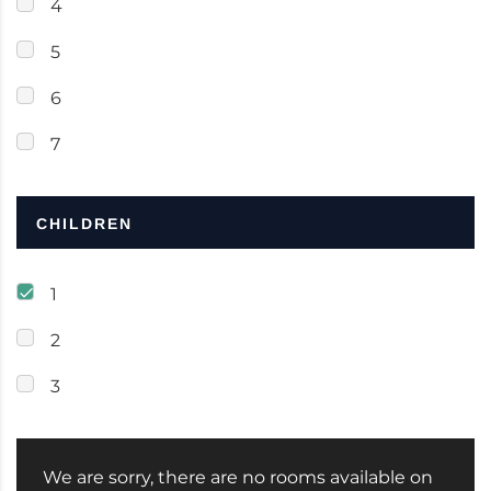
4
5
6
7
CHILDREN
1
2
3
We are sorry, there are no rooms available on