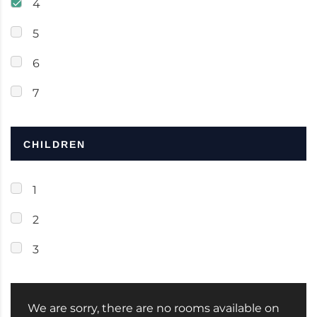
4
5
6
7
CHILDREN
1
2
3
We are sorry, there are no rooms available on