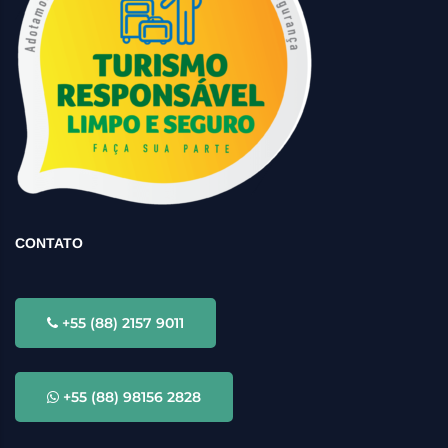
CONTATO
+55 (88) 2157 9011
+55 (88) 98156 2828