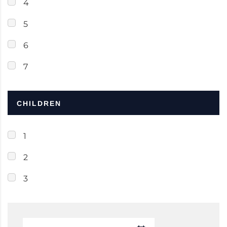
4
5
6
7
CHILDREN
1
2
3