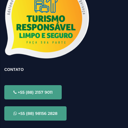
CONTATO
+55 (88) 2157 9011
+55 (88) 98156 2828