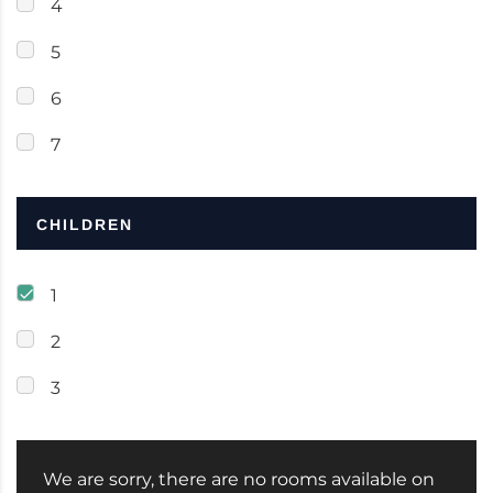
4
5
6
7
CHILDREN
1
2
3
We are sorry, there are no rooms available on