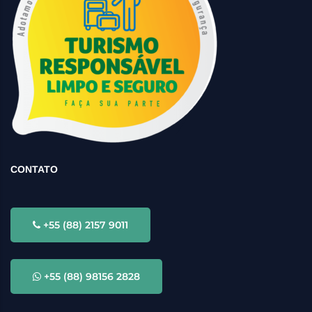
CONTATO
+55 (88) 2157 9011
+55 (88) 98156 2828