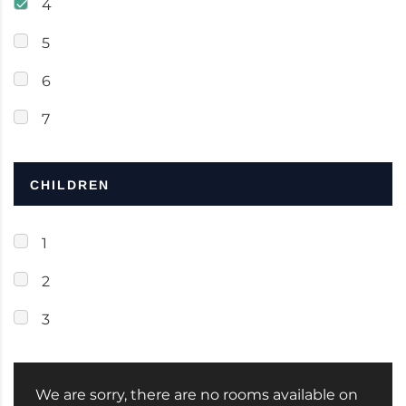
4
5
6
7
CHILDREN
1
2
3
We are sorry, there are no rooms available on