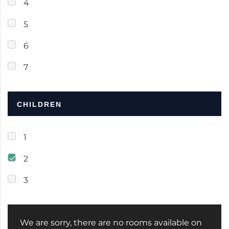
4
5
6
7
CHILDREN
1
2
3
We are sorry, there are no rooms available on