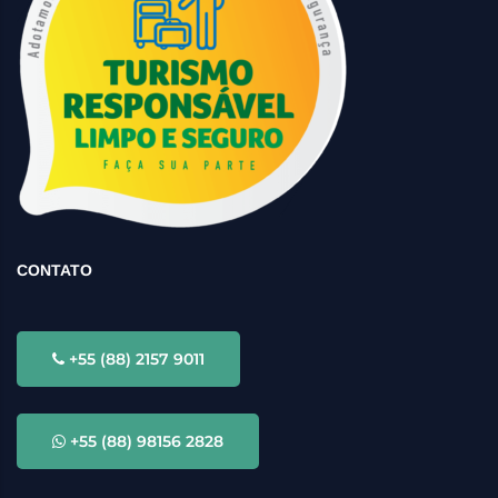
CONTATO
+55 (88) 2157 9011
+55 (88) 98156 2828